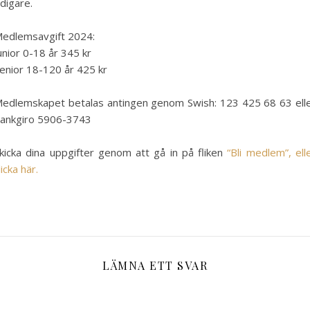
idigare.
edlemsavgift 2024:
unior 0-18 år 345 kr
enior 18-120 år 425 kr
edlemskapet betalas antingen genom Swish: 123 425 68 63 ell
ankgiro 5906-3743
kicka dina uppgifter genom att gå in på fliken
“Bli medlem”, ell
licka här.
LÄMNA ETT SVAR