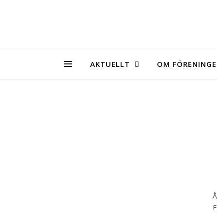
AKTUELLT
OM FÖRENING
Å
E