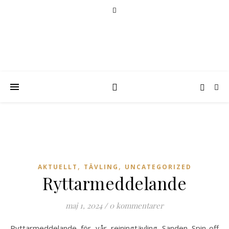
,
,
AKTUELLT
TÄVLING
UNCATEGORIZED
Ryttarmeddelande
maj 1, 2024
/
0 kommentarer
Ryttarmeddelande för vår reiningtävling Sanden Spin-off